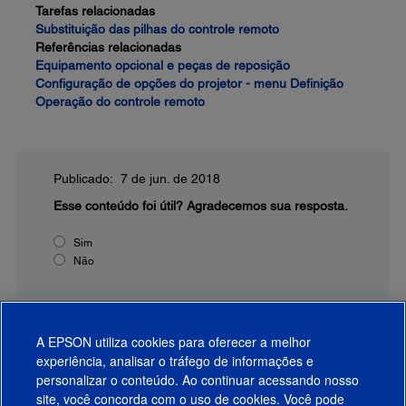
Tarefas relacionadas
Substituição das pilhas do controle remoto
Referências relacionadas
Equipamento opcional e peças de reposição
Configuração de opções do projetor - menu Definição
Operação do controle remoto
Publicado: 7 de jun. de 2018
Esse conteúdo foi útil?
Agradecemos sua resposta.
Sim
Não
A EPSON utiliza cookies para oferecer a melhor
experiência, analisar o tráfego de informações e
personalizar o conteúdo. Ao continuar acessando nosso
site, você concorda com o uso de cookies. Você pode