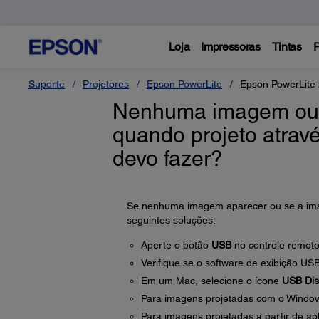
Loja
Impressoras
Tintas
P
Suporte
Projetores
Epson PowerLite
Epson PowerLite
Nenhuma imagem ou 
quando projeto atra
devo fazer?
Se nenhuma imagem aparecer ou se a imag
seguintes soluções:
Aperte o botão
USB
no controle remoto
Verifique se o software de exibição USB
Em um Mac, selecione o ícone
USB Dis
Para imagens projetadas com o Window
Para imagens projetadas a partir de ap