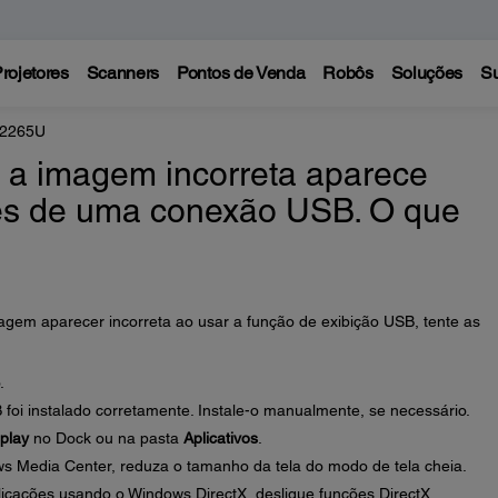
rojetores
Scanners
Pontos de Venda
Robôs
Soluções
Su
 2265U
a imagem incorreta aparece
vés de uma conexão USB. O que
em aparecer incorreta ao usar a função de exibição USB, tente as
.
 foi instalado corretamente. Instale-o manualmente, se necessário.
play
no Dock ou na pasta
Aplicativos
.
s Media Center, reduza o tamanho da tela do modo de tela cheia.
licações usando o Windows DirectX, desligue funções DirectX.