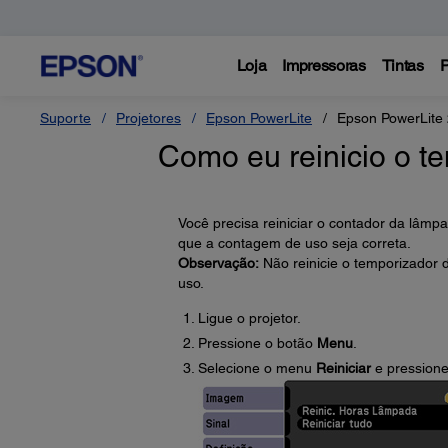
Loja
Impressoras
Tintas
P
Suporte
Projetores
Epson PowerLite
Epson PowerLite
Como eu reinicio o t
Você precisa reiniciar o contador da lâmp
que a contagem de uso seja correta.
Observação:
Não reinicie o temporizador d
uso.
Ligue o projetor.
Pressione o botão
Menu
.
Selecione o menu
Reiniciar
e pression