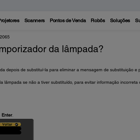
rojetores
Scanners
Pontos de Venda
Robôs
Soluções
Su
 2065
emporizador da lâmpada?
ada depois de substituí-la para eliminar a mensagem de substituição e 
a lâmpada se não a tiver substituído, para evitar informação incorreta
e
Enter
.