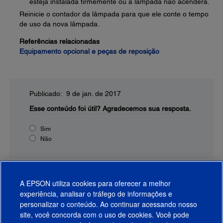
esteja instalada firmemente ou a lâmpada não acenderá.
Reinicie o contador da lâmpada para que ele conte o tempo
de uso da nova lâmpada.
Referências relacionadas
Equipamento opcional e peças de reposição
Publicado: 9 de jan. de 2017
Esse conteúdo foi útil?
Agradecemos sua resposta.
Sim
Não
A EPSON utiliza cookies para oferecer a melhor
experiência, analisar o tráfego de informações e
personalizar o conteúdo. Ao continuar acessando nosso
site, você concorda com o uso de cookies. Você pode