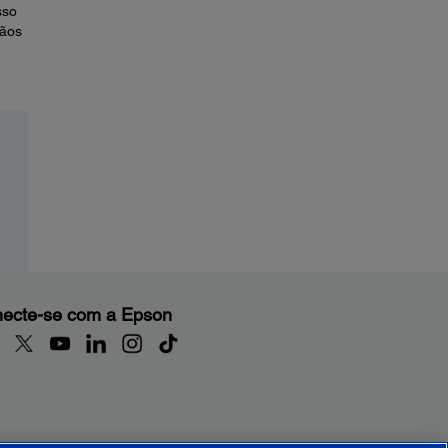
sso
mãos
ecte-se com a Epson