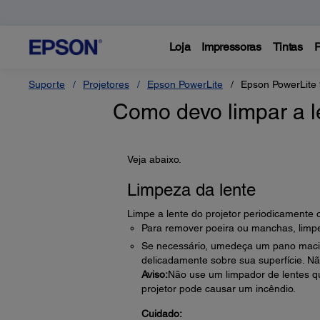
Loja
Impressoras
Tintas
P
Suporte
Projetores
Epson PowerLite
Epson PowerLite
Como devo limpar a l
Veja abaixo.
Limpeza da lente
Limpe a lente do projetor periodicamente
Para remover poeira ou manchas, limpe
Se necessário, umedeça um pano macio
delicadamente sobre sua superfície. Não
Aviso:
Não use um limpador de lentes q
projetor pode causar um incêndio.
Cuidado: