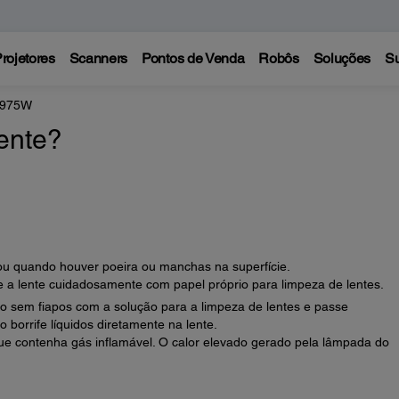
rojetores
Scanners
Pontos de Venda
Robôs
Soluções
Su
 975W
ente?
 ou quando houver poeira ou manchas na superfície.
 a lente cuidadosamente com papel próprio para limpeza de lentes.
 sem fiapos com a solução para a limpeza de lentes e passe
 borrife líquidos diretamente na lente.
ue contenha gás inflamável. O calor elevado gerado pela lâmpada do