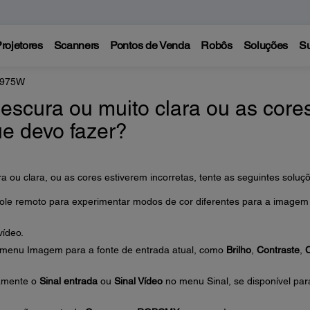
rojetores
Scanners
Pontos de Venda
Robôs
Soluções
Su
 975W
escura ou muito clara ou as core
ue devo fazer?
 ou clara, ou as cores estiverem incorretas, tente as seguintes soluç
ole remoto para experimentar modos de cor diferentes para a imagem
vídeo.
o menu Imagem para a fonte de entrada atual, como
Brilho
,
Contraste
,
tamente o
Sinal entrada
ou
Sinal Vídeo
no menu Sinal, se disponível par