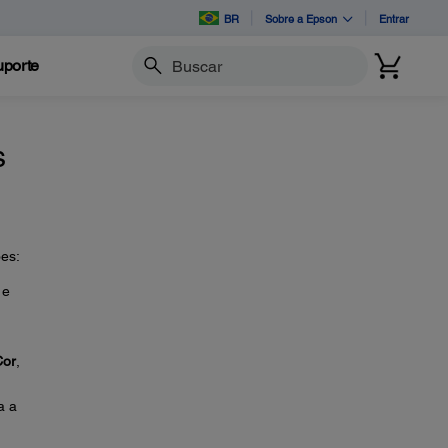
BR
Sobre a Epson
Entrar
porte
Buscar
s
ões:
 e
Cor
,
a a