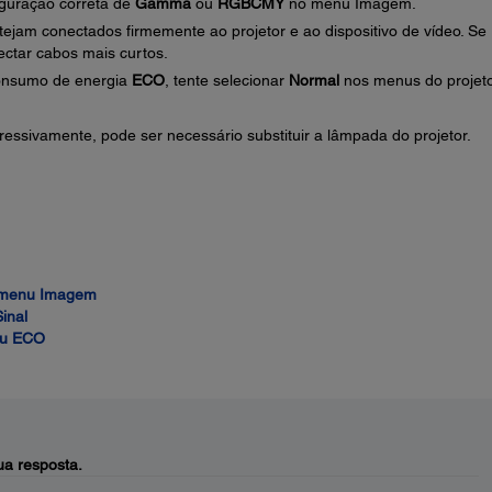
iguração correta de
Gamma
ou
RGBCMY
no menu Imagem.
tejam conectados firmemente ao projetor e ao dispositivo de vídeo. Se
ectar cabos mais curtos.
consumo de energia
ECO
, tente selecionar
Normal
nos menus do projeto
essivamente, pode ser necessário substituir a lâmpada do projetor.
- menu Imagem
inal
nu ECO
a resposta.