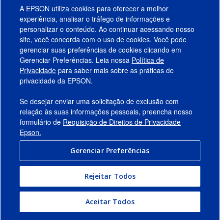
A EPSON utiliza cookies para oferecer a melhor
experiência, analisar o tráfego de informações e
personalizar o conteúdo. Ao continuar acessando nosso
site, você concorda com o uso de cookies. Você pode
gerenciar suas preferências de cookies clicando em
Gerenciar Preferências. Leia nossa
Política de
Produtos
Privacidade
para saber mais sobre as práticas de
privacidade da EPSON.
Suporte
Se desejar enviar uma solicitação de exclusão com
Links Sugeridos
relação às suas informações pessoais, preencha nosso
formulário de
Requisição de Direitos de Privacidade
Empresa
Epson.
Gerenciar Preferências
Conecte-se com a Epson
Rejeitar Todos
© 2026 Epson America, Inc.
Termos de Uso
Gerenciar Preferências
Aceitar Todos
Política de Privacidade
Privacidade de Dados