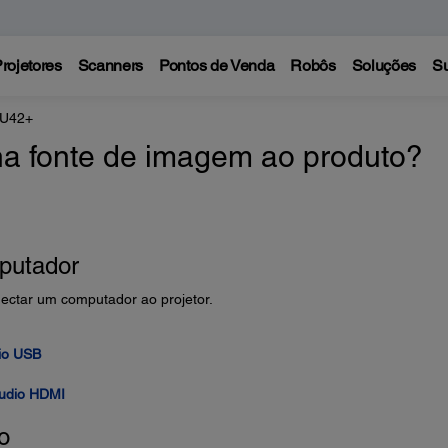
rojetores
Scanners
Pontos de Venda
Robôs
Soluções
Su
 U42+
a fonte de imagem ao produto?
putador
nectar um computador ao projetor.
io USB
áudio HDMI
o