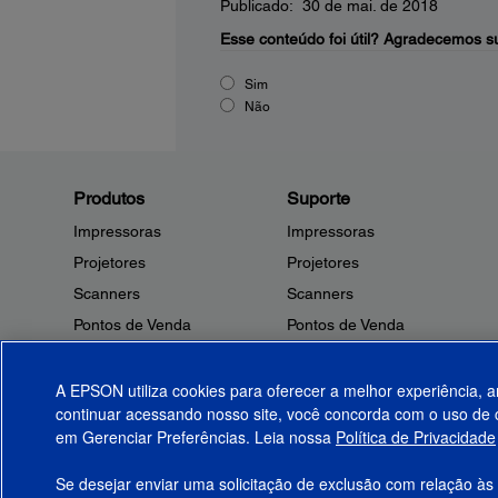
Publicado: 30 de mai. de 2018
Esse conteúdo foi útil?
Agradecemos su
Sim
Não
Produtos
Suporte
Impressoras
Impressoras
Projetores
Projetores
Scanners
Scanners
Pontos de Venda
Pontos de Venda
Robôs
Robôs
Microdispositivos
Outros Produtos
A EPSON utiliza cookies para oferecer a melhor experiência, a
continuar acessando nosso site, você concorda com o uso de c
Tintas
Notificações de Segurança
em Gerenciar Preferências. Leia nossa
Política de Privacidade
Papel
Se desejar enviar uma solicitação de exclusão com relação às