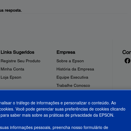
a resposta.
Con
Links Sugeridos
Empresa
Registre Seu Produto
Sobre a Epson
Minha Conta
História da Empresa
Loja Epson
Equipe Executiva
Trabalhe Conosco
Sala de Imprensa
Fale Conosco
nalisar o tráfego de informações e personalizar o conteúdo. Ao
ookies. Você pode gerenciar suas preferências de cookies clicando
Shakira + Epson
para saber mais sobre as práticas de privacidade da EPSON.
 suas informações pessoais, preencha nosso formulário de