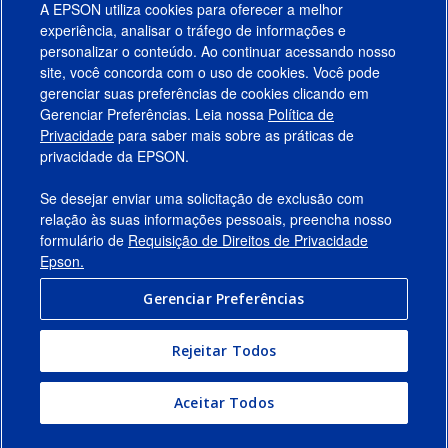
A EPSON utiliza cookies para oferecer a melhor
experiência, analisar o tráfego de informações e
personalizar o conteúdo. Ao continuar acessando nosso
site, você concorda com o uso de cookies. Você pode
gerenciar suas preferências de cookies clicando em
Gerenciar Preferências. Leia nossa
Política de
Produtos
Privacidade
para saber mais sobre as práticas de
privacidade da EPSON.
Suporte
Se desejar enviar uma solicitação de exclusão com
Links Sugeridos
relação às suas informações pessoais, preencha nosso
formulário de
Requisição de Direitos de Privacidade
Empresa
Epson.
Gerenciar Preferências
Conecte-se com a Epson
Rejeitar Todos
© 2026 Epson America, Inc.
Termos de Uso
Gerenciar Preferências
Aceitar Todos
Política de Privacidade
Privacidade de Dados