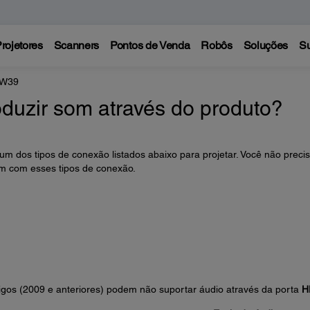
rojetores
Scanners
Pontos de Venda
Robôs
Soluções
Su
 W39
duzir som através do produto?
m dos tipos de conexão listados abaixo para projetar. Você não preci
m com esses tipos de conexão.
os (2009 e anteriores) podem não suportar áudio através da porta
H