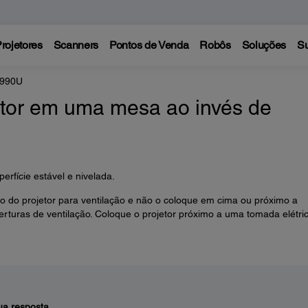
rojetores
Scanners
Pontos de Venda
Robôs
Soluções
Su
 990U
etor em uma mesa ao invés de
erfície estável e nivelada.
o do projetor para ventilação e não o coloque em cima ou próximo a
rturas de ventilação. Coloque o projetor próximo a uma tomada elétri
a resposta.