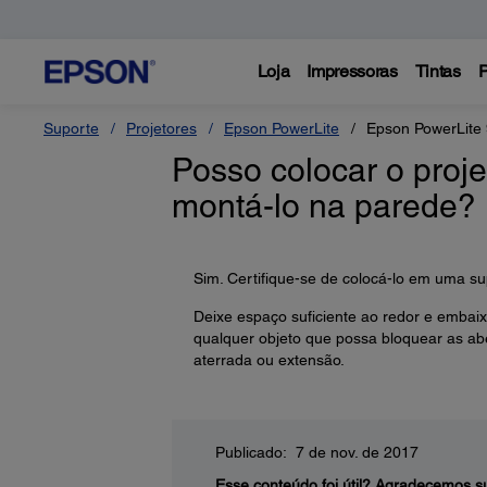
Loja
Impressoras
Tintas
P
Suporte
Projetores
Epson PowerLite
Epson PowerLite
Posso colocar o proj
montá-lo na parede?
Sim. Certifique-se de colocá-lo em uma sup
Deixe espaço suficiente ao redor e embaix
qualquer objeto que possa bloquear as abe
aterrada ou extensão.
Publicado: 7 de nov. de 2017
Esse conteúdo foi útil?
Agradecemos su