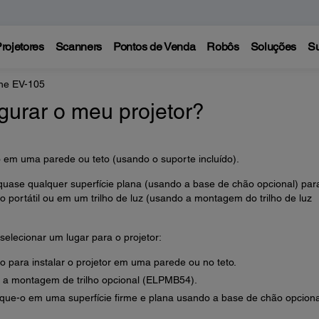
rojetores
Scanners
Pontos de Venda
Robôs
Soluções
Su
ne EV-105
gurar o meu projetor?
do em uma parede ou teto (usando o suporte incluído).
uase qualquer superfície plana (usando a base de chão opcional) par
portátil ou em um trilho de luz (usando a montagem do trilho de luz
elecionar um lugar para o projetor:
o para instalar o projetor em uma parede ou no teto.
te a montagem de trilho opcional (ELPMB54).
oque-o em uma superfície firme e plana usando a base de chão opciona