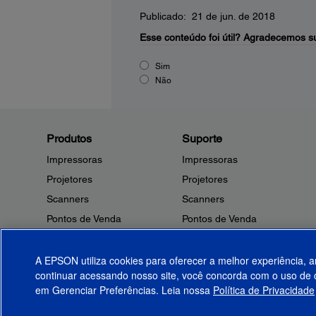
Publicado: 21 de jun. de 2018
Esse conteúdo foi útil?
Agradecemos su
Sim
Não
Produtos
Suporte
Impressoras
Impressoras
Projetores
Projetores
Scanners
Scanners
Pontos de Venda
Pontos de Venda
Robôs
Robôs
Microdispositivos
Outros Produtos
A EPSON utiliza cookies para oferecer a melhor experiência, a
continuar acessando nosso site, você concorda com o uso de c
Tintas
Notificações de Segurança
em Gerenciar Preferências. Leia nossa
Política de Privacidade
Papel