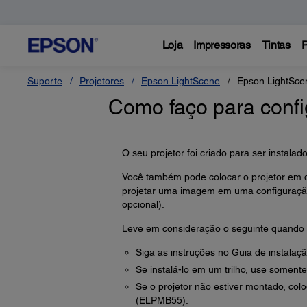
Loja
Impressoras
Tintas
P
Suporte
Projetores
Epson LightScene
Epson LightSce
Como faço para confi
O seu projetor foi criado para ser instala
Você também pode colocar o projetor em q
projetar uma imagem em uma configuração 
opcional).
Leve em consideração o seguinte quando s
Siga as instruções no Guia de instalaçã
Se instalá-lo em um trilho, use somen
Se o projetor não estiver montado, col
(ELPMB55).