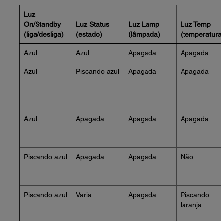
Luz
On/Standby
Luz Status
Luz Lamp
Luz Temp
(liga/desliga)
(estado)
(lâmpada)
(temperatura
Azul
Azul
Apagada
Apagada
Azul
Piscando azul
Apagada
Apagada
Azul
Apagada
Apagada
Apagada
Piscando azul
Apagada
Apagada
Não
Piscando azul
Varia
Apagada
Piscando
laranja