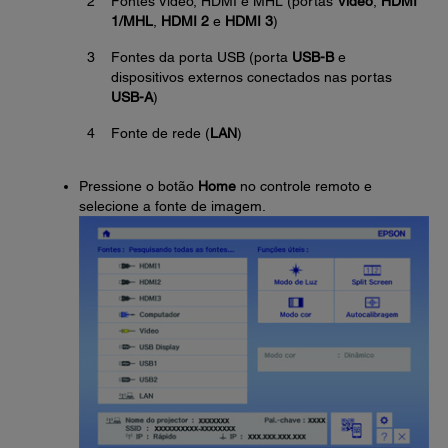
2
Fontes Video, HDMI e MHL (portas
Video
,
HDMI
1/MHL
,
HDMI 2
e
HDMI 3
)
3
Fontes da porta USB (porta
USB-B
e
dispositivos externos conectados nas portas
USB-A
)
4
Fonte de rede (
LAN
)
Pressione o botão
Home
no controle remoto e
selecione a fonte de imagem.