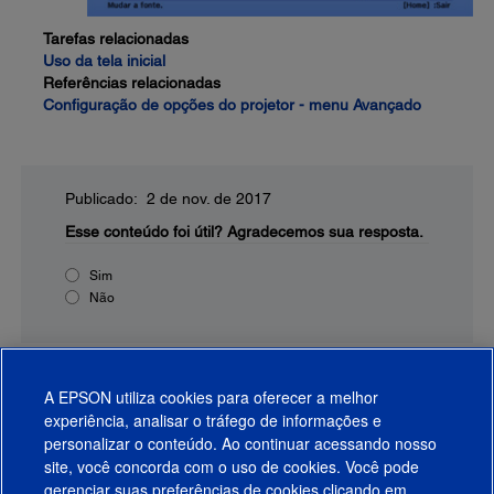
Tarefas relacionadas
Uso da tela inicial
Referências relacionadas
Configuração de opções do projetor - menu Avançado
Publicado: 2 de nov. de 2017
Esse conteúdo foi útil?
Agradecemos sua resposta.
Sim
Não
A EPSON utiliza cookies para oferecer a melhor
experiência, analisar o tráfego de informações e
personalizar o conteúdo. Ao continuar acessando nosso
site, você concorda com o uso de cookies. Você pode
gerenciar suas preferências de cookies clicando em