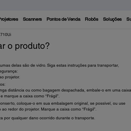
rojetores
Scanners
Pontos de Venda
Robôs
Soluções
Su
 710Ui
r o produto?
umas delas são de vidro. Siga estas instruções para transportar,
egurança:
 projetor.
os:
 longa distância ou como bagagem despachada, embale-o em uma caix
e marque a caixa como “Frágil”.
onserto, coloque-o em sua embalagem original, se possível, ou use
 ao redor do projetor. Marque a caixa como “Frágil”.
a por qualquer dano ocorrido durante o transporte.