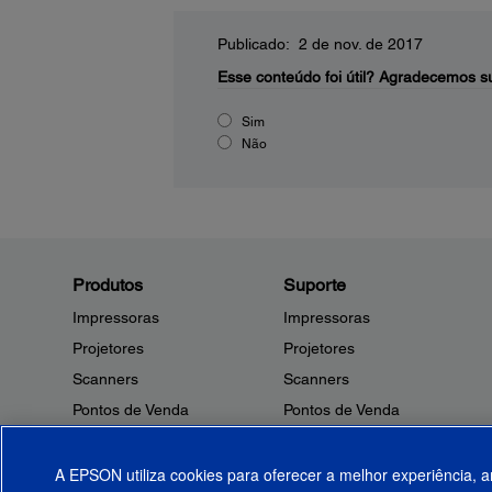
Publicado: 2 de nov. de 2017
Esse conteúdo foi útil?
Agradecemos su
Sim
Não
Produtos
Suporte
Impressoras
Impressoras
Projetores
Projetores
Scanners
Scanners
Pontos de Venda
Pontos de Venda
Robôs
Robôs
Microdispositivos
Outros Produtos
A EPSON utiliza cookies para oferecer a melhor experiência, a