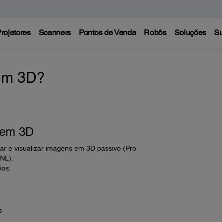
rojetores
Scanners
Pontos de Venda
Robôs
Soluções
Su
em 3D?
 em 3D
tar e visualizar imagens em 3D passivo (Pro
NL).
ios:
s