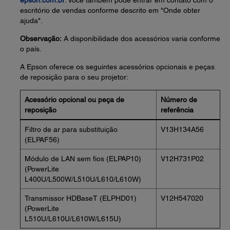
epson.com.br
. Você também pode entrar em contato com o
escritório de vendas conforme descrito em "Onde obter
ajuda".
Observação:
A disponibilidade dos acessórios varia conforme
o país.
A Epson oferece os seguintes acessórios opcionais e peças
de reposição para o seu projetor:
Acessório opcional ou peça de
Número de
reposição
referência
Filtro de ar para substituição
V13H134A56
(ELPAF56)
Módulo de LAN sem fios (ELPAP10)
V12H731P02
(PowerLite
L400U/L500W/L510U/L610/L610W)
Transmissor HDBaseT (ELPHD01)
V12H547020
(PowerLite
L510U/L610U/L610W/L615U)