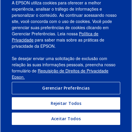
A EPSON utiliza cookies para oferecer a melhor
experiência, analisar o tráfego de informações e
personalizar o conteúdo. Ao continuar acessando nosso
site, você concorda com o uso de cookies. Você pode
gerenciar suas preferências de cookies clicando em
Gerenciar Preferências. Leia nossa
Política de
Produtos
Privacidade
para saber mais sobre as práticas de
privacidade da EPSON.
Suporte
Se desejar enviar uma solicitação de exclusão com
Links Sugeridos
relação às suas informações pessoais, preencha nosso
formulário de
Requisição de Direitos de Privacidade
Empresa
Epson.
Gerenciar Preferências
Conecte-se com a Epson
Rejeitar Todos
© 2026 Epson America, Inc.
Termos de Uso
Gerenciar Preferências
Aceitar Todos
Política de Privacidade
Privacidade de Dados