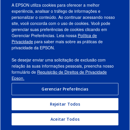
A EPSON utiliza cookies para oferecer a melhor
experiência, analisar o tráfego de informações e
personalizar o conteúdo. Ao continuar acessando nosso
site, você concorda com o uso de cookies. Você pode
gerenciar suas preferências de cookies clicando em
Gerenciar Preferências. Leia nossa
Política de
Produtos
Privacidade
para saber mais sobre as práticas de
privacidade da EPSON.
Suporte
Se desejar enviar uma solicitação de exclusão com
Links Sugeridos
relação às suas informações pessoais, preencha nosso
formulário de
Requisição de Direitos de Privacidade
Empresa
Epson.
Gerenciar Preferências
Conecte-se com a Epson
Rejeitar Todos
© 2026 Epson America, Inc.
Termos de Uso
Gerenciar Preferências
Aceitar Todos
Política de Privacidade
Privacidade de Dados