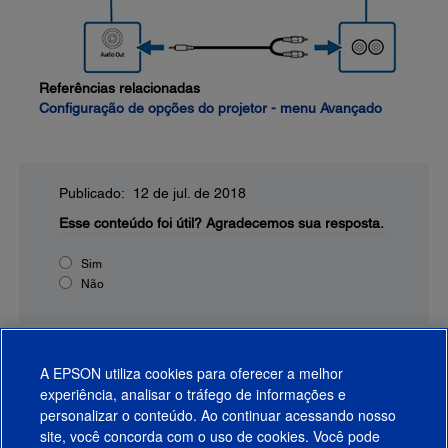
Referências relacionadas
Configuração de opções do projetor - menu Avançado
Publicado: 12 de jul. de 2018
Esse conteúdo foi útil?
Agradecemos sua resposta.
Sim
Não
A EPSON utiliza cookies para oferecer a melhor
experiência, analisar o tráfego de informações e
personalizar o conteúdo. Ao continuar acessando nosso
site, você concorda com o uso de cookies. Você pode