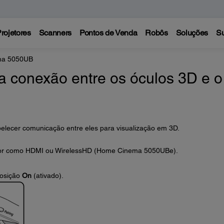
rojetores
Scanners
Pontos de Venda
Robôs
Soluções
Su
ma 5050UB
 conexão entre os óculos 3D e o
belecer comunicação entre eles para visualização em 3D.
etor como HDMI ou WirelessHD (Home Cinema 5050UBe).
posição
On
(ativado).