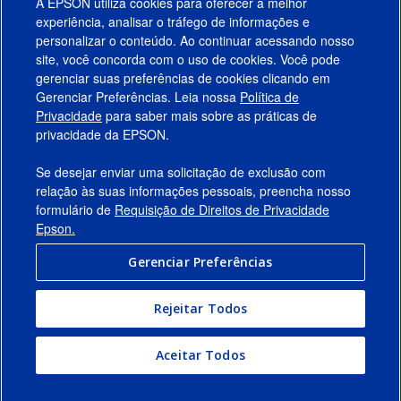
A EPSON utiliza cookies para oferecer a melhor
experiência, analisar o tráfego de informações e
personalizar o conteúdo. Ao continuar acessando nosso
site, você concorda com o uso de cookies. Você pode
gerenciar suas preferências de cookies clicando em
Gerenciar Preferências. Leia nossa
Política de
Produtos
Privacidade
para saber mais sobre as práticas de
privacidade da EPSON.
Suporte
Se desejar enviar uma solicitação de exclusão com
Links Sugeridos
relação às suas informações pessoais, preencha nosso
formulário de
Requisição de Direitos de Privacidade
Empresa
Epson.
Gerenciar Preferências
Conecte-se com a Epson
Rejeitar Todos
© 2026 Epson America, Inc.
Termos de Uso
Gerenciar Preferências
Aceitar Todos
Política de Privacidade
Privacidade de Dados