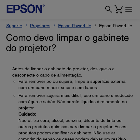
Suporte
Projetores
Epson PowerLite
Epson PowerLite 1
Como devo limpar o gabinete
do projetor?
Antes de limpar o gabinete do projetor, desligue-o e
desconecte o cabo de alimentação.
Para remover pó ou sujeira, limpe a superfície externa
com um pano macio, seco e sem fiapos.
Para remover sujeira mais difícil, use um pano umedecido
com água e sabão. Não borrife líquidos diretamente no
projetor.
Cuidado:
Não utilize cera, álcool, benzina, diluente de tinta ou
outros produtos químicos para limpar o projetor. Esses
produtos podem danificar o gabinete. Não use ar
comprimido senão os gases podem deixar um resíduo