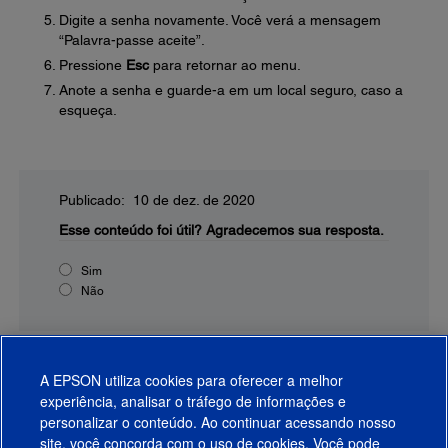
Digite a senha novamente. Você verá a mensagem
“Palavra-passe aceite”.
Pressione
Esc
para retornar ao menu.
Anote a senha e guarde-a em um local seguro, caso a
esqueça.
Publicado: 10 de dez. de 2020
Esse conteúdo foi útil?
Agradecemos sua resposta.
Sim
Não
A EPSON utiliza cookies para oferecer a melhor
experiência, analisar o tráfego de informações e
personalizar o conteúdo. Ao continuar acessando nosso
site, você concorda com o uso de cookies. Você pode