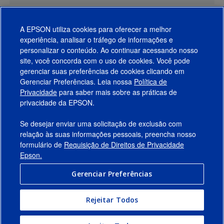
A EPSON utiliza cookies para oferecer a melhor
experiência, analisar o tráfego de informações e
personalizar o conteúdo. Ao continuar acessando nosso
site, você concorda com o uso de cookies. Você pode
gerenciar suas preferências de cookies clicando em
Gerenciar Preferências. Leia nossa
Política de
Produtos
Privacidade
para saber mais sobre as práticas de
privacidade da EPSON.
Suporte
Se desejar enviar uma solicitação de exclusão com
Links Sugeridos
relação às suas informações pessoais, preencha nosso
formulário de
Requisição de Direitos de Privacidade
Empresa
Epson.
Gerenciar Preferências
Conecte-se com a Epson
Rejeitar Todos
© 2026 Epson America, Inc.
Termos de Uso
Gerenciar Preferências