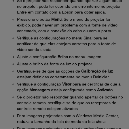
Se o projetor não responder quando apertar algum botão
no projetor, pode ter ocorrido um erro interno no projetor.
Entre em contato com a Epson para obter ajuda.
Pressione o botão
Menu
. Se o menu do projetor for
exibido, pode haver um problema com a fonte de vídeo
conectada, com a conexão do cabo ou com a porta.
Verifique as configurações no menu Sinal para se
certificar de que elas estejam corretas para a fonte de
vídeo sendo usada.
Ajuste a configuração
Brilho
no menu Imagem.
Ajuste o brilho da fonte de luz do projetor.
Certifique-se de que as opções de
Calibração de luz
estejam definidas corretamente no menu Reiniciar.
Verifique a configuração
Visor
para se certificar de que a
opção
Mensagem
esteja configurada como
Activado
.
Se o projetor não responder quando apertar os botões no
controle remoto, certifique-se de que os receptores do
controle remoto estejam ativados.
Para imagens projetadas com o Windows Media Center,
reduza o tamanho da tela do modo de tela cheia.
Para imagens projetadas a partir de aplicações usando o