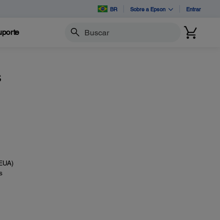
BR
Sobre a Epson
Entrar
porte
Buscar
s
EUA)
s
,