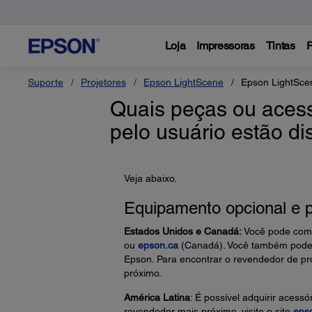
Loja
Impressoras
Tintas
P
Suporte
Projetores
Epson LightScene
Epson LightSce
Quais peças ou acess
pelo usuário estão d
Veja abaixo.
Equipamento opcional e 
Estados Unidos e Canadá:
Você pode compr
ou
epson.ca
(Canadá). Você também pode 
Epson. Para encontrar o revendedor de pr
próximo.
América Latina
: É possível adquirir acess
revendedor mais próximo, visite o site
eps