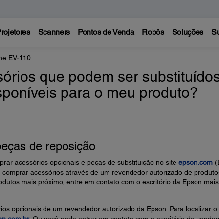
rojetores
Scanners
Pontos de Venda
Robôs
Soluções
Su
ne EV-110
órios que podem ser substituído
isponíveis para o meu produto?
peças de reposição
ar acessórios opcionais e peças de substituição no site
epson.com
(
comprar acessórios através de um revendedor autorizado de produto
odutos mais próximo, entre em contato com o escritório da Epson mais
órios opcionais de um revendedor autorizado da Epson. Para localizar o
on.com.br
. Ou você pode entrar em contato com o escritório de vendas