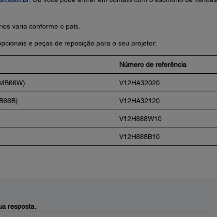
ios varia conforme o país.
pcionais e peças de reposição para o seu projetor:
Número de referência
LPMB66W)
V12HA32020
MB66B)
V12HA32120
V12H888W10
V12H888B10
a resposta.