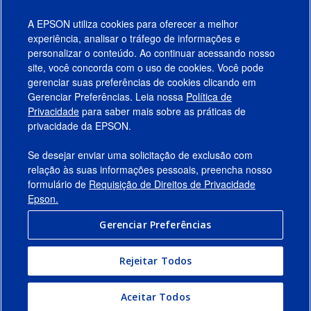
A EPSON utiliza cookies para oferecer a melhor
experiência, analisar o tráfego de informações e
personalizar o conteúdo. Ao continuar acessando nosso
site, você concorda com o uso de cookies. Você pode
gerenciar suas preferências de cookies clicando em
Gerenciar Preferências. Leia nossa
Política de
Produtos
Privacidade
para saber mais sobre as práticas de
privacidade da EPSON.
Suporte
Se desejar enviar uma solicitação de exclusão com
Links Sugeridos
relação às suas informações pessoais, preencha nosso
formulário de
Requisição de Direitos de Privacidade
Empresa
Epson.
Gerenciar Preferências
Conecte-se com a Epson
Rejeitar Todos
© 2026 Epson America, Inc.
Termos de Uso
Gerenciar Preferências
Aceitar Todos
Política de Privacidade
Privacidade de Dados