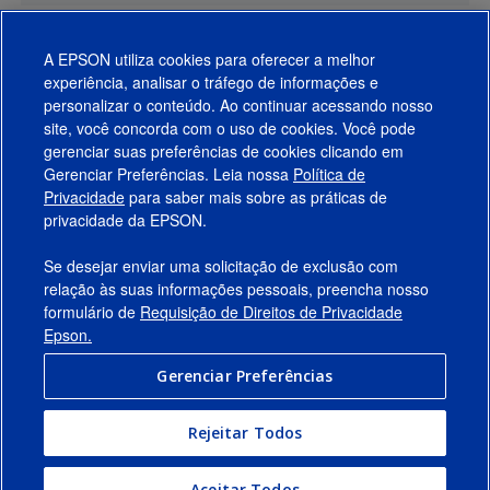
A EPSON utiliza cookies para oferecer a melhor
experiência, analisar o tráfego de informações e
personalizar o conteúdo. Ao continuar acessando nosso
site, você concorda com o uso de cookies. Você pode
gerenciar suas preferências de cookies clicando em
Gerenciar Preferências. Leia nossa
Política de
Produtos
Privacidade
para saber mais sobre as práticas de
privacidade da EPSON.
Suporte
Se desejar enviar uma solicitação de exclusão com
Links Sugeridos
relação às suas informações pessoais, preencha nosso
formulário de
Requisição de Direitos de Privacidade
Empresa
Epson.
Gerenciar Preferências
Conecte-se com a Epson
Rejeitar Todos
© 2026 Epson America, Inc.
Termos de Uso
Gerenciar Preferências
Aceitar Todos