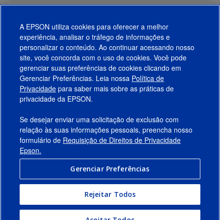
A EPSON utiliza cookies para oferecer a melhor
experiência, analisar o tráfego de informações e
personalizar o conteúdo. Ao continuar acessando nosso
site, você concorda com o uso de cookies. Você pode
gerenciar suas preferências de cookies clicando em
Gerenciar Preferências. Leia nossa
Política de
Produtos
Privacidade
para saber mais sobre as práticas de
privacidade da EPSON.
Suporte
Se desejar enviar uma solicitação de exclusão com
Links Sugeridos
relação às suas informações pessoais, preencha nosso
formulário de
Requisição de Direitos de Privacidade
Empresa
Epson.
Gerenciar Preferências
Conecte-se com a Epson
Rejeitar Todos
© 2026 Epson America, Inc.
Termos de Uso
Gerenciar Preferências
Aceitar Todos