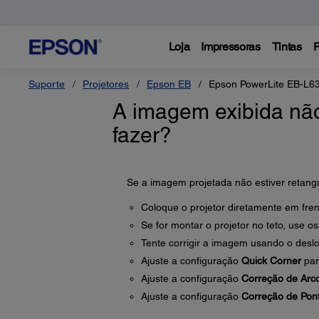
Loja
Impressoras
Tintas
P
Suporte
Projetores
Epson EB
Epson PowerLite EB-L6
A imagem exibida não
fazer?
Se a imagem projetada não estiver retangu
Coloque o projetor diretamente em frent
Se for montar o projetor no teto, use o
Tente corrigir a imagem usando o desl
Ajuste a configuração
Quick Corner
par
Ajuste a configuração
Correção de Arc
Ajuste a configuração
Correção de Pon