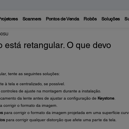
rojetores
Scanners
Pontos de Venda
Robôs
Soluções
Su
30SU
 está retangular. O que devo
lar, tente as seguintes soluções:
e à tela e centralizado, se possível.
s controles de ajuste na montagem durante a instalação.
ocamento da lente antes de ajustar a configuração de
Keystone
.
a corrigir o formato da imagem.
os
para corrigir o formato da imagem projetada em uma superfície cur
tos
para corrigir qualquer distorção que afete uma parte da tela.