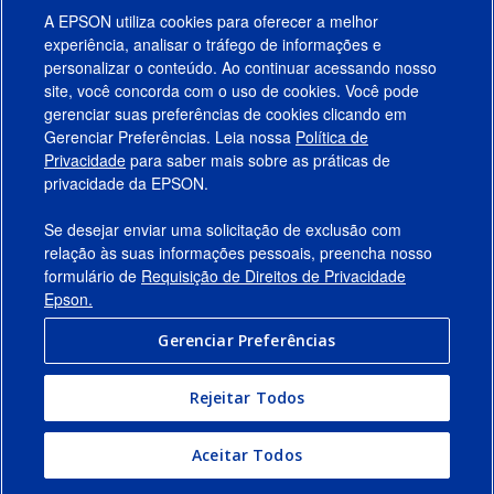
A EPSON utiliza cookies para oferecer a melhor
experiência, analisar o tráfego de informações e
personalizar o conteúdo. Ao continuar acessando nosso
site, você concorda com o uso de cookies. Você pode
gerenciar suas preferências de cookies clicando em
Gerenciar Preferências. Leia nossa
Política de
Produtos
Privacidade
para saber mais sobre as práticas de
privacidade da EPSON.
Suporte
Se desejar enviar uma solicitação de exclusão com
Links Sugeridos
relação às suas informações pessoais, preencha nosso
formulário de
Requisição de Direitos de Privacidade
Empresa
Epson.
Gerenciar Preferências
Conecte-se com a Epson
Rejeitar Todos
© 2026 Epson America, Inc.
Termos de Uso
Gerenciar Preferências
Aceitar Todos
Política de Privacidade
Privacidade de Dados