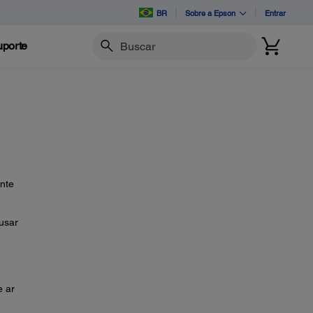
BR
Sobre a Epson
Entrar
porte
Buscar
nte
usar
e ar