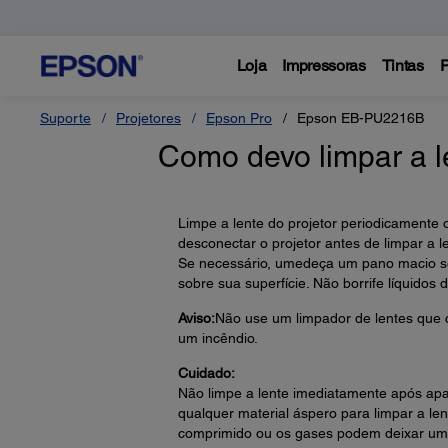
Loja
Impressoras
Tintas
P
Suporte
Projetores
Epson Pro
Epson EB-PU2216B
Como devo limpar a l
Limpe a lente do projetor periodicamente 
desconectar o projetor antes de limpar a l
Se necessário, umedeça um pano macio se
sobre sua superfície. Não borrife líquidos 
Aviso:
Não use um limpador de lentes que c
um incêndio.
Cuidado:
Não limpe a lente imediatamente após apag
qualquer material áspero para limpar a len
comprimido ou os gases podem deixar um r