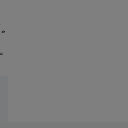
 .
uir.
ão