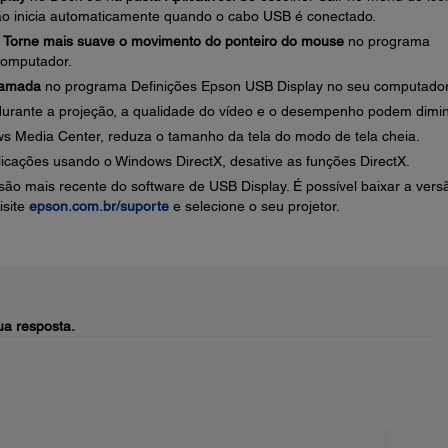
ão inicia automaticamente quando o cabo USB é conectado.
e
Torne mais suave o movimento do ponteiro do mouse
no programa
computador.
 camada
no programa Definições Epson USB Display no seu computador
urante a projeção, a qualidade do vídeo e o desempenho podem dimin
s Media Center, reduza o tamanho da tela do modo de tela cheia.
licações usando o Windows DirectX, desative as funções DirectX.
são mais recente do software de USB Display. É possível baixar a vers
isite
epson.com.br/suporte
e selecione o seu projetor.
a resposta.