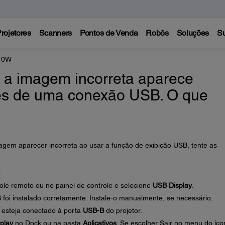
rojetores
Scanners
Pontos de Venda
Robôs
Soluções
Su
210W
a imagem incorreta aparece
vés de uma conexão USB. O que
em aparecer incorreta ao usar a função de exibição USB, tente as
.
ole remoto ou no painel de controle e selecione
USB Display
.
 foi instalado corretamente. Instale-o manualmente, se necessário.
 esteja conectado à porta
USB-B
do projetor.
play
no Dock ou na pasta
Aplicativos
. Se escolher Sair no menu do íco