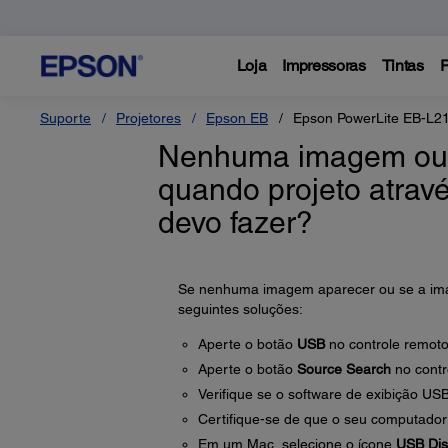
Loja
Impressoras
Tintas
P
Suporte
Projetores
Epson EB
Epson PowerLite EB-L
Nenhuma imagem ou 
quando projeto atra
devo fazer?
Se nenhuma imagem aparecer ou se a imag
seguintes soluções:
Aperte o botão
USB
no controle remoto
Aperte o botão
Source Search
no contr
Verifique se o software de exibição USB
Certifique-se de que o seu computador
Em um Mac, selecione o ícone
USB Dis