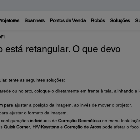
rojetores
Scanners
Pontos de Venda
Robôs
Soluções
Su
0Fi
 está retangular. O que devo
lar, tente as seguintes soluções:
rede ou no teto, coloque-o diretamente em frente à tela, alinhando a 
em
para ajustar a posição da imagem, ao invés de mover o projetor.
para ajustar o formato da imagem.
configurações individuais de
Correção Geométrica
no menu Instalação
es
Quick Corner
,
H/V-Keystone
e
Correção de Arcos
pode afetar o foco