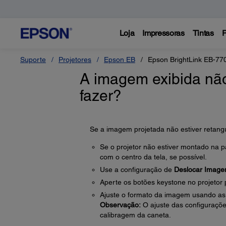
Loja
Impressoras
Tintas
P
Suporte
Projetores
Epson EB
Epson BrightLink EB-77
A imagem exibida não
fazer?
Se a imagem projetada não estiver retangu
Se o projetor não estiver montado na pa
com o centro da tela, se possível.
Use a configuração de
Deslocar Imag
Aperte os botões keystone no projetor 
Ajuste o formato da imagem usando as 
Observação:
O ajuste das configuraçõ
calibragem da caneta.