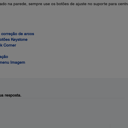
tado na parede, sempre use os botões de ajuste no suporte para centr
 correção de arcos
otões Keystone
k Corner
lação
- menu Imagem
a resposta.