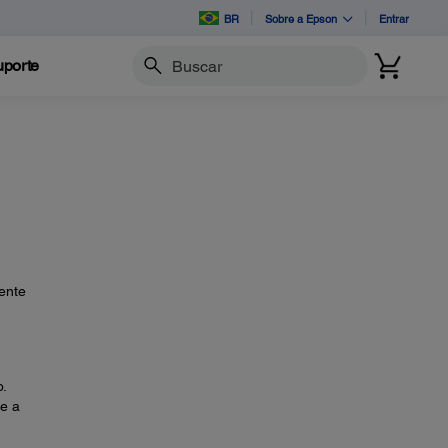
BR
Sobre a Epson
Entrar
porte
Buscar
lente
.
 e a