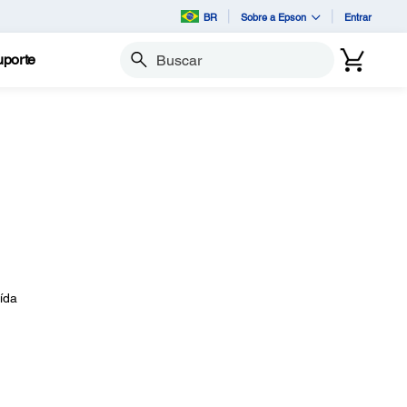
BR
Sobre a Epson
Entrar
porte
Buscar
ída