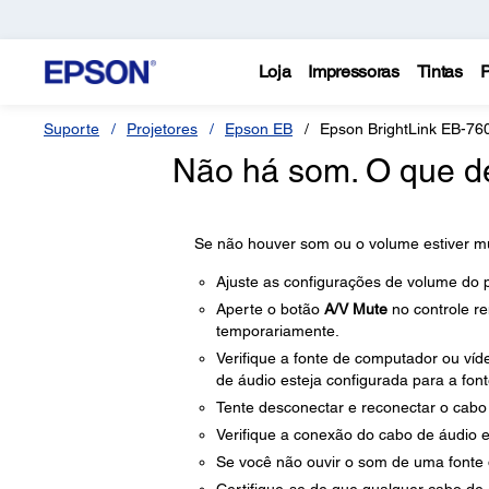
Loja
Impressoras
Tintas
P
Suporte
Projetores
Epson EB
Epson BrightLink EB-76
Não há som. O que d
Se não houver som ou o volume estiver mui
Ajuste as configurações de volume do p
Aperte o botão
A/V Mute
no controle re
temporariamente.
Verifique a fonte de computador ou víde
de áudio esteja configurada para a font
Tente desconectar e reconectar o cabo
Verifique a conexão do cabo de áudio en
Se você não ouvir o som de uma fonte 