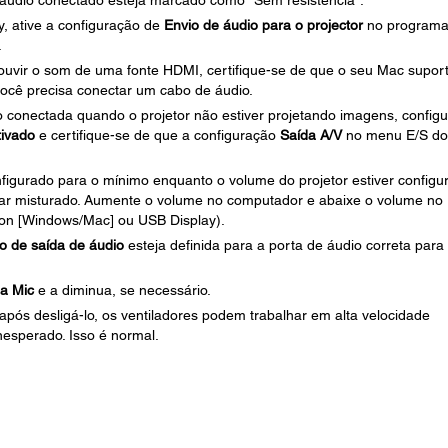
 áudio conectado esteja marcado como “Sem resistência”.
, ative a configuração de
Envio de áudio para o projector
no program
.
uvir o som de uma fonte HDMI, certifique-se de que o seu Mac supor
você precisa conectar um cabo de áudio.
 conectada quando o projetor não estiver projetando imagens, configu
ivado
e certifique-se de que a configuração
Saída A/V
no menu E/S do
figurado para o mínimo enquanto o volume do projetor estiver configu
car misturado. Aumente o volume no computador e abaixe o volume no
tion [Windows/Mac] ou USB Display).
vo de saída de áudio
esteja definida para a porta de áudio correta para
a Mic
e a diminua, se necessário.
 após desligá-lo, os ventiladores podem trabalhar em alta velocidade
sperado. Isso é normal.