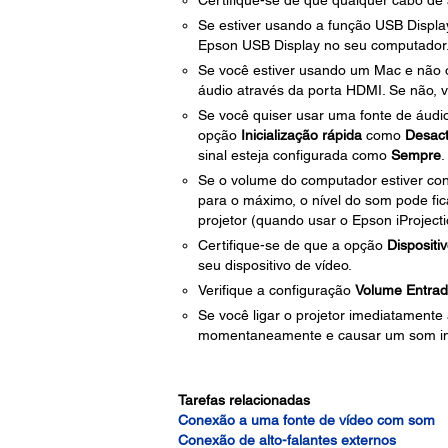
Certifique-se de que qualquer cabo de
Se estiver usando a função USB Display
Epson USB Display no seu computador
Se você estiver usando um Mac e não o
áudio através da porta HDMI. Se não, 
Se você quiser usar uma fonte de áudio
opção
Inicialização rápida
como
Desact
sinal esteja configurada como
Sempre
.
Se o volume do computador estiver con
para o máximo, o nível do som pode fi
projetor (quando usar o Epson iProjec
Certifique-se de que a opção
Dispositi
seu dispositivo de vídeo.
Verifique a configuração
Volume Entrad
Se você ligar o projetor imediatamente
momentaneamente e causar um som ine
Tarefas relacionadas
Conexão a uma fonte de vídeo com som
Conexão de alto-falantes externos