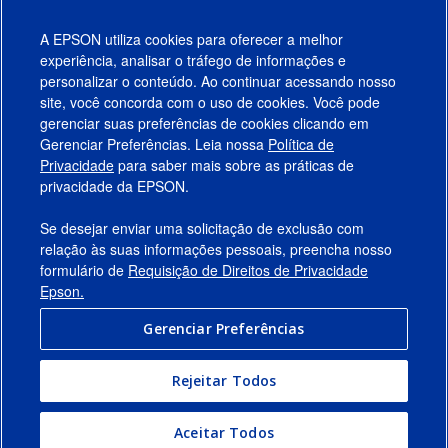
A EPSON utiliza cookies para oferecer a melhor
experiência, analisar o tráfego de informações e
personalizar o conteúdo. Ao continuar acessando nosso
site, você concorda com o uso de cookies. Você pode
gerenciar suas preferências de cookies clicando em
Gerenciar Preferências. Leia nossa
Política de
Produtos
Privacidade
para saber mais sobre as práticas de
privacidade da EPSON.
Suporte
Se desejar enviar uma solicitação de exclusão com
Links Sugeridos
relação às suas informações pessoais, preencha nosso
formulário de
Requisição de Direitos de Privacidade
Empresa
Epson.
Gerenciar Preferências
Conecte-se com a Epson
Rejeitar Todos
© 2026 Epson America, Inc.
Termos de Uso
Gerenciar Preferências
Aceitar Todos
Política de Privacidade
Privacidade de Dados