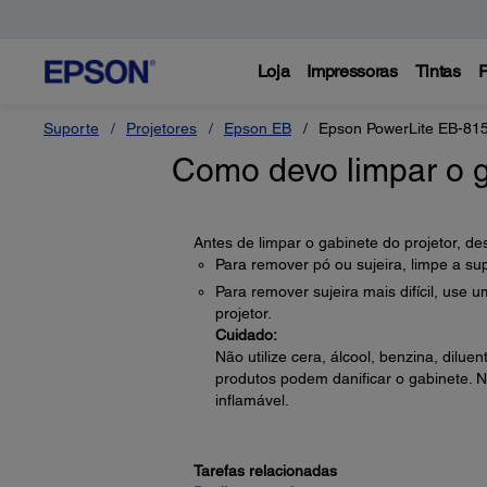
Loja
Impressoras
Tintas
P
Suporte
Projetores
Epson EB
Epson PowerLite EB-81
Como devo limpar o g
Antes de limpar o gabinete do projetor, d
Para remover pó ou sujeira, limpe a su
Para remover sujeira mais difícil, use
projetor.
Cuidado:
Não utilize cera, álcool, benzina, dilue
produtos podem danificar o gabinete.
inflamável.
Tarefas relacionadas