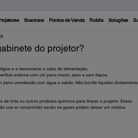
rojetores
Scanners
Pontos de Venda
Robôs
Soluções
Su
5E
abinete do projetor?
esligue-o e desconecte o cabo de alimentação.
perfície externa com um pano macio, seco e sem fiapos.
 um pano umedecido com água e sabão. Não borrife líquidos diretamente
nte de tinta ou outros produtos químicos para limpar o projetor. Esses
 Não use ar comprimido senão os gases podem deixar um resíduo