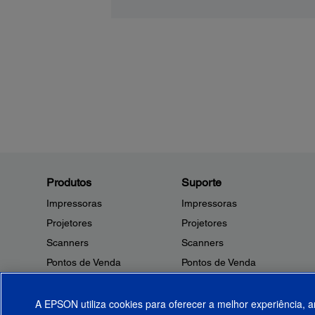
Produtos
Suporte
Impressoras
Impressoras
Projetores
Projetores
Scanners
Scanners
Pontos de Venda
Pontos de Venda
Robôs
Robôs
Microdispositivos
Outros Produtos
A EPSON utiliza cookies para oferecer a melhor experiência, a