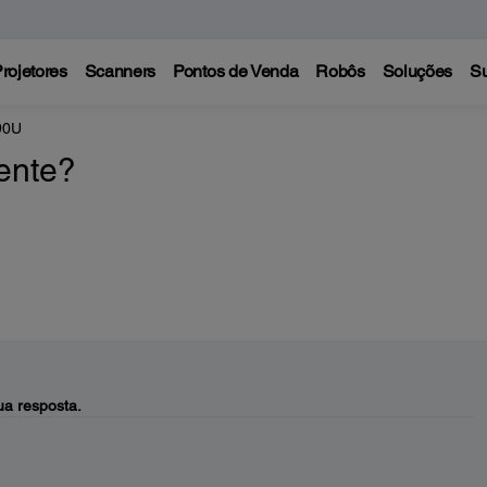
rojetores
Scanners
Pontos de Venda
Robôs
Soluções
Su
90U
ente?
a resposta.