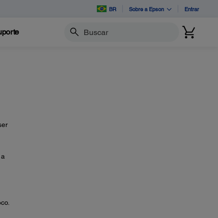
BR
Sobre a Epson
Entrar
porte
Buscar
ser
 a
co.