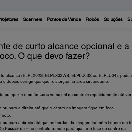
rojetores
Scanners
Pontos de Venda
Robôs
Soluções
Su
te de curto alcance opcional e a
foco. O que devo fazer?
 curto alcance (ELPLX02S, ELPLX02WS, ELPLU03S ou ELPLU04), pode 
a e depois corrigir qualquer distorção na área circundante.
to ou aperte o botão
Lens
no painel de controle repetidamente até ver
 ou para a direita até que o centro da imagem fique em foco.
emoto.
a ou para a direita até que as bordas da imagem também fiquem em fo
tão
Focus
+
ou
–
no controle remoto para ajustar o foco do centro da