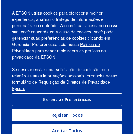
A EPSON utiliza cookies para oferecer a melhor
experiência, analisar o tráfego de informações e
personalizar o conteúdo. Ao continuar acessando nosso
site, você concorda com o uso de cookies. Você pode
gerenciar suas preferências de cookies clicando em
Gerenciar Preferências. Leia nossa
Política de
Produtos
Privacidade
para saber mais sobre as práticas de
privacidade da EPSON.
Suporte
Se desejar enviar uma solicitação de exclusão com
Links Sugeridos
relação às suas informações pessoais, preencha nosso
formulário de
Requisição de Direitos de Privacidade
Empresa
Epson.
Gerenciar Preferências
Conecte-se com a Epson
Rejeitar Todos
© 2026 Epson America, Inc.
Termos de Uso
Gerenciar Preferências
Aceitar Todos