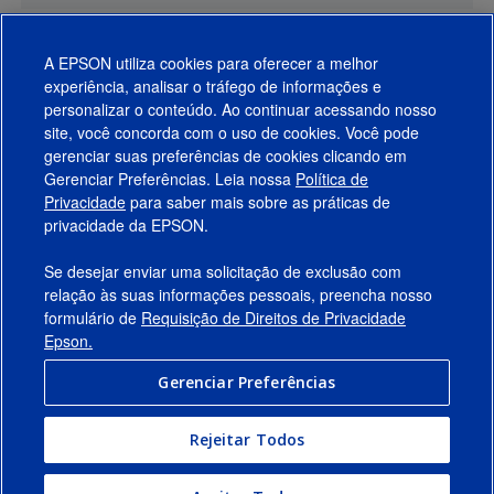
A EPSON utiliza cookies para oferecer a melhor
experiência, analisar o tráfego de informações e
personalizar o conteúdo. Ao continuar acessando nosso
site, você concorda com o uso de cookies. Você pode
gerenciar suas preferências de cookies clicando em
Gerenciar Preferências. Leia nossa
Política de
Produtos
Privacidade
para saber mais sobre as práticas de
privacidade da EPSON.
Suporte
Se desejar enviar uma solicitação de exclusão com
Links Sugeridos
relação às suas informações pessoais, preencha nosso
formulário de
Requisição de Direitos de Privacidade
Empresa
Epson.
Gerenciar Preferências
Conecte-se com a Epson
Rejeitar Todos
© 2026 Epson America, Inc.
Termos de Uso
Gerenciar Preferências