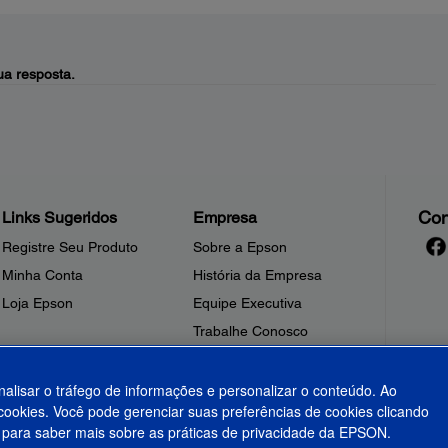
a resposta.
Con
Links Sugeridos
Empresa
Registre Seu Produto
Sobre a Epson
Minha Conta
História da Empresa
Loja Epson
Equipe Executiva
Trabalhe Conosco
Sala de Imprensa
Fale Conosco
nalisar o tráfego de informações e personalizar o conteúdo. Ao
ookies. Você pode gerenciar suas preferências de cookies clicando
Shakira + Epson
para saber mais sobre as práticas de privacidade da EPSON.