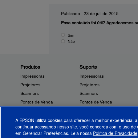
Publicado: 23 de jul. de 2015
Esse conteúdo foi útil?
Agradecemos su
Sim
Não
Produtos
Suporte
Impressoras
Impressoras
Projetores
Projetores
Scanners
Scanners
Pontos de Venda
Pontos de Venda
Robôs
Robôs
Microdispositivos
Outros Produtos
A EPSON utiliza cookies para oferecer a melhor experiência, a
continuar acessando nosso site, você concorda com o uso de c
Tintas
Notificações de Segurança
em Gerenciar Preferências. Leia nossa
Política de Privacidade
Papel