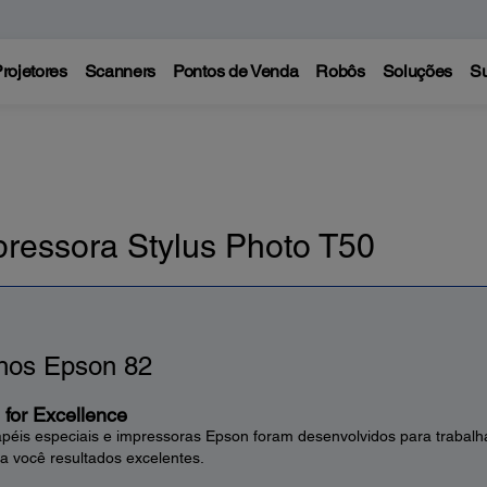
rojetores
Scanners
Pontos de Venda
Robôs
Soluções
Su
pressora Stylus Photo T50
hos Epson 82
for Excellence
papéis especiais e impressoras Epson foram desenvolvidos para trabalh
a você resultados excelentes.