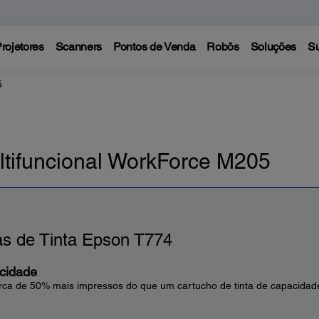
rojetores
Scanners
Pontos de Venda
Robôs
Soluções
Su
5
ltifuncional WorkForce M205
as de Tinta Epson T774
acidade
ca de 50% mais impressos do que um cartucho de tinta de capacidad