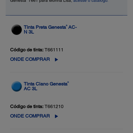
Genesta
T661 para Monna Lisa,
acesse o catálogo.
®
Tinta Preta Genesta
AC-
N 3L
Código de tinta:
T661111
ONDE COMPRAR
®
Tinta Ciano Genesta
AC 3L
Código de tinta:
T661210
ONDE COMPRAR