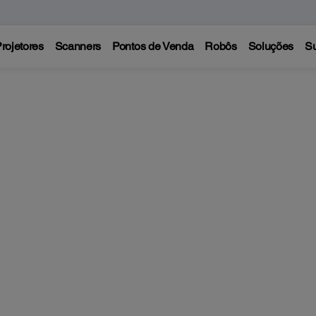
rojetores
Scanners
Pontos de Venda
Robôs
Soluções
Su