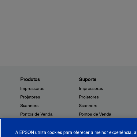
Produtos
Suporte
Impressoras
Impressoras
Projetores
Projetores
Scanners
Scanners
Pontos de Venda
Pontos de Venda
Robôs
Robôs
Microdispositivos
Outros Produtos
A EPSON utiliza cookies para oferecer a melhor experiência, a