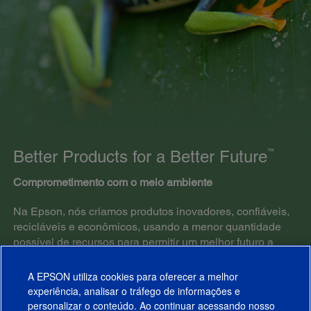
™
Better Products for a Better Future
Comprometimento com o meio ambiente
Na Epson, nós criamos produtos inovadores, confiáveis,
recicláveis e econômicos, usando a menor quantidade
possível de recursos para permitir um melhor futuro a
todos. Os papéis Epson são produzidos a partir de
florestas ecologicamente sustentáveis.
A EPSON utiliza cookies para oferecer a melhor
experiência, analisar o tráfego de informações e
SAIBA MAIS
personalizar o conteúdo. Ao continuar acessando nosso