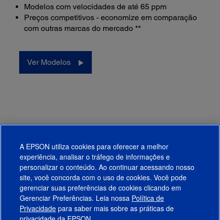
Modelos com velocidades de até 65 ppm
Preços competitivos - economize em comparação
com outras marcas do mercado **
Ver Modelos
* A compatibilidade varia de acordo com o modelo..
** De acordo com a base de dados NPD, nos Estados Unidos e
A EPSON utiliza cookies para oferecer a melhor
no Canadá, em agosto de 2015.
†
Com exceção dos scanners DS-30 e DS-40
experiência, analisar o tráfego de informações e
personalizar o conteúdo. Ao continuar acessando nosso
site, você concorda com o uso de cookies. Você pode
gerenciar suas preferências de cookies clicando em
Gerenciar Preferências. Leia nossa
Política de
Produtos
Privacidade
para saber mais sobre as práticas de
privacidade da EPSON.
Suporte