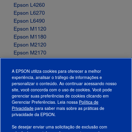
Epson L4260
Epson L6270
Epson L6490
Epson M1120
Epson M1180
Epson M2120
Epson M2170
Epson M3170
Epson M3180
A EPSON utiliza cookies para oferecer a melhor
WorkForce WF-100
experiência, analisar o tráfego de informações e
personalizar o conteúdo. Ao continuar acessando nosso
site, você concorda com o uso de cookies. Você pode
gerenciar suas preferências de cookies clicando em
Gerenciar Preferências. Leia nossa
Política de
Produtos
Privacidade
para saber mais sobre as práticas de
privacidade da EPSON.
Suporte
Se desejar enviar uma solicitação de exclusão com
Links Sugeridos